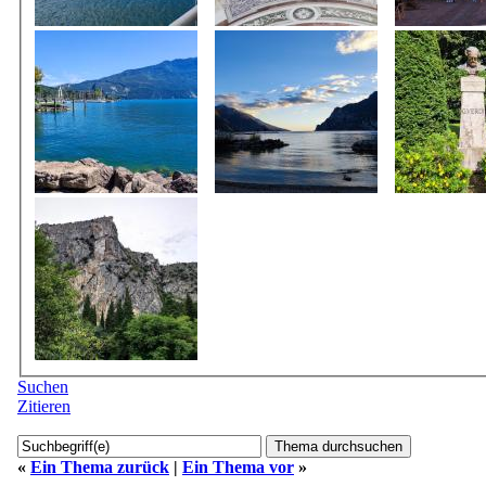
Suchen
Zitieren
«
Ein Thema zurück
|
Ein Thema vor
»