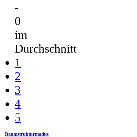
-
0
im
Durchschnitt
1
2
3
4
5
Baumstrukturmodus