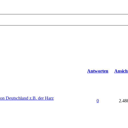
Antworten
Ansich
on Deutschland z.B. der Harz
0
2.48