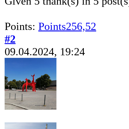
Given 5 thank(s) in 5 post(s
Points:
Points256,52
#2
09.04.2024, 19:24