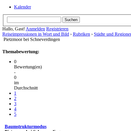
Kalender
Hallo, Gast!
Anmelden
Registrieren
Reiseimpressionen in Wort und Bild
›
Rubriken
›
Städte und Regione
Pietzmoor bei Schneverdingen
Themabewertung:
0
Bewertung(en)
-
0
im
Durchschnitt
1
2
3
4
5
Baumstrukturmodus